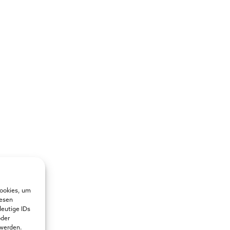
Cookies, um
iesen
deutige IDs
oder
 werden.