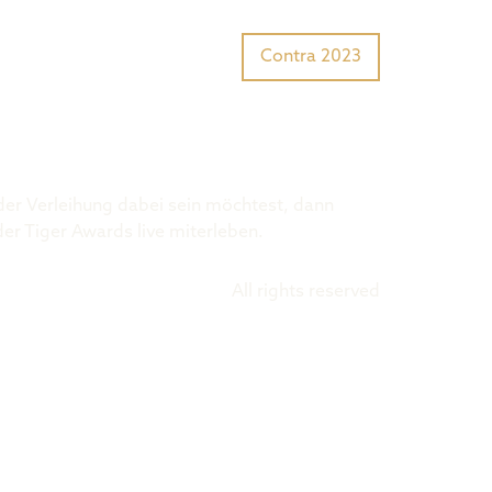
Tiger Award?
Preisträger
Contra 2023
 der Verleihung dabei sein möchtest, dann
der Tiger Awards live miterleben.
All rights reserved