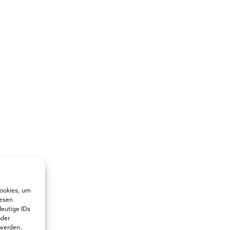
Cookies, um
iesen
deutige IDs
oder
 werden.