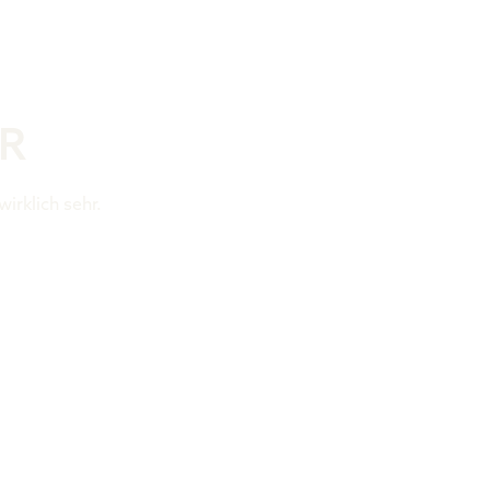
Was ist der 
R
irklich sehr.