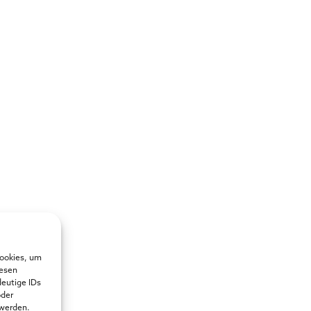
Cookies, um
iesen
deutige IDs
oder
 werden.