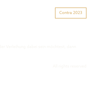
Tiger Award?
Preisträger
Contra 2023
 der Verleihung dabei sein möchtest, dann
All rights reserved