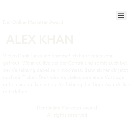
Tiger Award
Der Online Marketer Award
ALEX KHAN
Vielen Dank für deine Stimme! Ich habe mich sehr
gefreut. Wenn du live bei der Contra und somit auch bei
der Verleihung dabei sein möchtest, dann sicher dir jetzt
noch ein Ticket. Dort wird es viele spannende Vorträge
geben und du kannst die Verleihung der Tiger Awards live
miterleben.
Der Online Marketer Award
All rights reserved