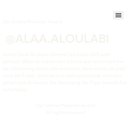
Tiger Award
Der Online Marketer Award
@ALAA.ALOULABI
Vielen Dank für deine Stimme! Ich habe mich sehr
gefreut. Wenn du live bei der Contra und somit auch bei
der Verleihung dabei sein möchtest, dann sicher dir jetzt
noch ein Ticket. Dort wird es viele spannende Vorträge
geben und du kannst die Verleihung der Tiger Awards live
miterleben.
Der Online Marketer Award
All rights reserved