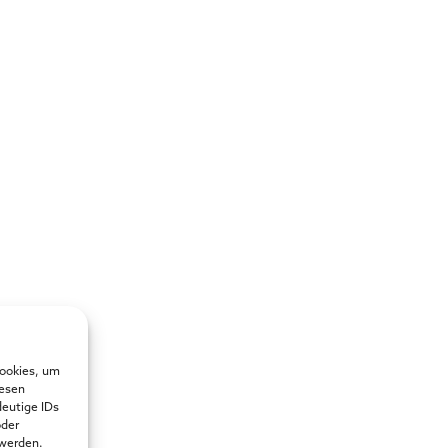
Cookies, um
iesen
deutige IDs
oder
 werden.