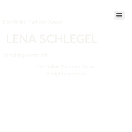
Tiger Award
Der Online Marketer Award
LENA SCHLEGEL
Verschlagwortet mit
Contra 2025 Speaker
Der Online Marketer Award
All rights reserved