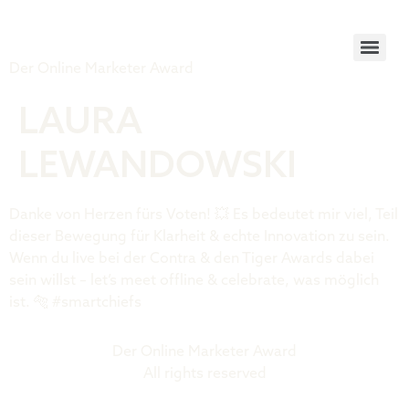
Tiger Award
Der Online Marketer Award
LAURA
LEWANDOWSKI
Danke von Herzen fürs Voten! 💥 Es bedeutet mir viel, Teil
dieser Bewegung für Klarheit & echte Innovation zu sein.
Wenn du live bei der Contra & den Tiger Awards dabei
sein willst – let’s meet offline & celebrate, was möglich
ist. 🐅 #smartchiefs
Der Online Marketer Award
All rights reserved