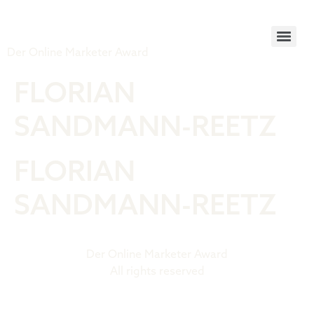
Tiger Award
Der Online Marketer Award
FLORIAN
SANDMANN-REETZ
FLORIAN
SANDMANN-REETZ
Der Online Marketer Award
All rights reserved