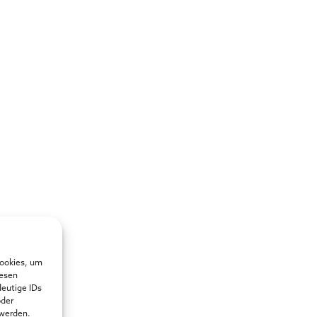
Cookies, um
iesen
deutige IDs
oder
 werden.