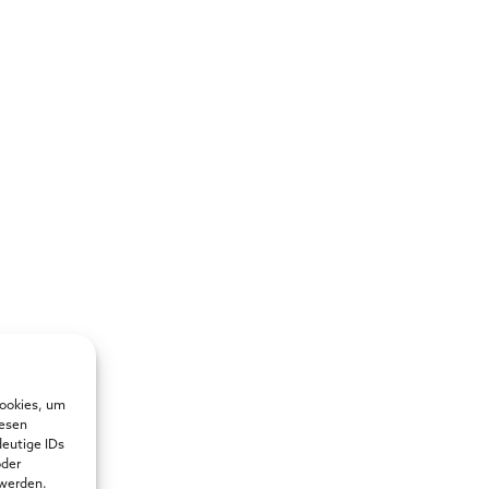
Cookies, um
iesen
deutige IDs
oder
 werden.